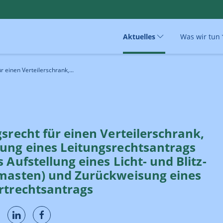
Aktuelles
Was wir tun
r einen Verteiler­schrank,...
s­recht für einen Verteiler­schrank,
ng eines Leitungs­rechts­antrags
 Aufstellung eines Licht- und Blitz­
­masten) und Zurück­weisung eines
t­rechts­antrags