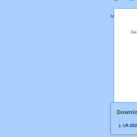
Mit nachste
dem Ant
Die
auf Einräu
auf einer 
der Ant
Aufstellun
besagtem V
Kommunikat
ferner
der Ant
wegen Vorl
Downl
LR-202