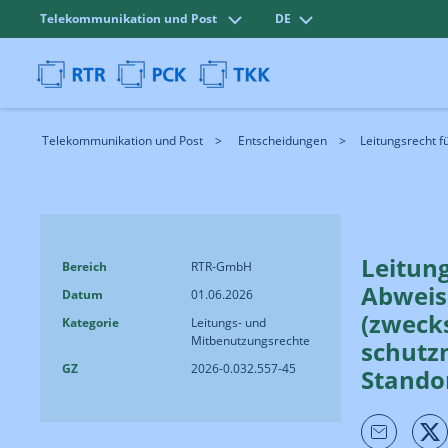
Telekommunikation und Post
DE
Telekommunikation und Post
Entscheidungen
Leitungs­recht fü
Leitung
Bereich
RTR-GmbH
Abweisu
Datum
01.06.2026
(zwecks
Kategorie
Leitungs- und
Mitbenutzungsrechte
schutz
GZ
2026-0.032.557-45
Standor