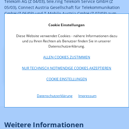
Telekom AG (Z 04/03), tele.ring Telekom Service GmbH (Z
05/03), Connect Austria Gesellschaft für Telekommunikation
GmbH (Z 06/03) und T-Mobile Austria GmbH (Z 07/03) zum
gleichen Verfahrensgegenstand zurückgewiesen. Von der
Cookie Einstellungen
Veröffentlichung dieser weiteren gleichlautenden
Entscheidungen wird abgesehen.
Diese Website verwendet Cookies - nähere Informationen dazu
und zu Ihren Rechten als Benutzer finden Sie in unserer
Datenschutzerklärung.
ALLEN COOKIES ZUSTIMMEN
Downloads
NUR TECHNISCH NOTWENDIGE COOKIES AKZEPTIEREN
Bescheid_Z_3_03.pdf (pdf, 56,9 KB)
COOKIE EINSTELLUNGEN
Datenschutzerklärung
Impressum
Weitere Informationen