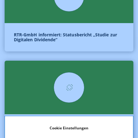
RTR-GmbH informiert: Statusbericht „Studie zur
Digitalen Dividende“
Ab 1. März: Kostenkontrolle bei Datenroaming –
Cookie Einstellungen
Mobilfunkbetreiber müssen aktiv informieren