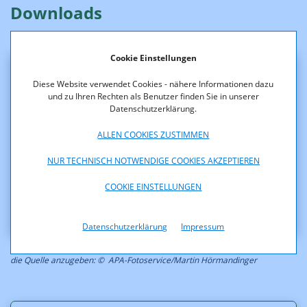
Downloads
Cookie Einstellungen
Pressefotos
Diese Website verwendet Cookies - nähere Informationen dazu
und zu Ihren Rechten als Benutzer finden Sie in unserer
Datenschutzerklärung.
Steinmaurer_1_APA-
Fotoservice_Martin_Hoermandinger.jpg (jpg, 857,4 KB)
ALLEN COOKIES ZUSTIMMEN
Steinmaurer_2_APA-
Fotoservice_Martin_Hoermandinger.jpg (jpg, 80,3 KB)
NUR TECHNISCH NOTWENDIGE COOKIES AKZEPTIEREN
Steinmaurer_4_APA-
COOKIE EINSTELLUNGEN
Fotoservice_Martin_Hoermandinger.jpg (jpg, 87,6 KB)
Datenschutzerklärung
Impressum
HINWEIS: Die Fotos sind urheberrechtlich geschützt. Bei Verwendung ist
die Quelle anzugeben: © APA-Fotoservice/Martin Hörmandinger