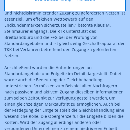
Post der RTR-GmbH, sowie Fjodor Gütermann, Leiter des
Breitbandbüros im Finanzministerium eröffnet. "Effektiver
und nichtdiskriminierender Zugang zu geförderten Netzen ist
essenziell, um effektiven Wettbewerb auf den
Endkundenmärkten sicherzustellen." betonte Klaus M.
Steinmaurer eingangs. Die RTR unterstützt das
Breitbandbüro und die FFG bei der Prüfung von
Standardangeboten und ist gleichzeitig Geschäftsapparat der
TKK bei Verfahren betreffend den Zugang zu geförderten
Netzen.
Anschließend wurden die Anforderungen an
Standardangebote und Entgelte im Detail dargestellt. Dabei
wurde auch die Bedeutung der Gleichbehandlung
unterstrichen. So müssen zum Beispiel allen Nachfragern
nach passivem und aktivem Zugang dieselben Informationen
zum selben Zeitpunkt zur Verfügung gestellt werden, um
einen gleichzeitigen Marktauftritt zu ermöglichen. Auch bei
der Festlegung der Entgelte spielt die Gleichbehandlung eine
wesentliche Rolle. Die Obergrenze für die Entgelte bilden die
Kosten. Wird der Zugang allerdings anderen oder
verbundenen Unternehmen zu einem niedrigeren Entgelt