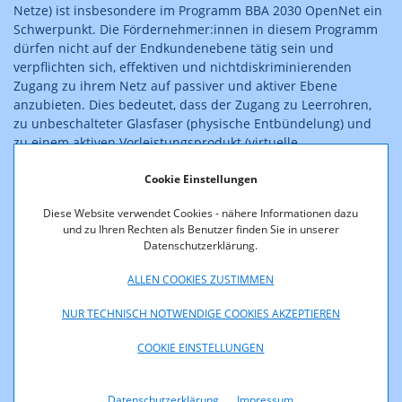
Netze) ist insbesondere im Programm BBA 2030 OpenNet ein
Schwerpunkt. Die Fördernehmer:innen in diesem Programm
dürfen nicht auf der Endkundenebene tätig sein und
verpflichten sich, effektiven und nichtdiskriminierenden
Zugang zu ihrem Netz auf passiver und aktiver Ebene
anzubieten. Dies bedeutet, dass der Zugang zu Leerrohren,
zu unbeschalteter Glasfaser (physische Entbündelung) und
zu einem aktiven Vorleistungsprodukt (virtuelle
Entbündelung) angeboten werden muss.
Cookie Einstellungen
Bei der Veranstaltung wurden nun die Anforderungen an
Diese Website verwendet Cookies - nähere Informationen dazu
Standardangebote und Entgelte für aktiven und passiven
und zu Ihren Rechten als Benutzer finden Sie in unserer
Zugang präsentiert. Zielgruppe der Veranstaltung waren
Datenschutzerklärung.
Fördernehmer:innen im Förderprogramm BBA 2030 sowie
Nachfrager:innen nach aktivem oder passivem Zugang auf
ALLEN COOKIES ZUSTIMMEN
geförderten Netzen. Das Thema stieß auf reges Interesse.
Zusätzlich zu ungefähr 50 Teilnehmer:innen vor Ort waren
NUR TECHNISCH NOTWENDIGE COOKIES AKZEPTIEREN
fast 100 Personen online zugeschalten.
COOKIE EINSTELLUNGEN
Die Veranstaltung wurde von Klaus Steinmaurer,
Geschäftsführer des Fachbereichs Telekommunikation und
Datenschutzerklärung
Impressum