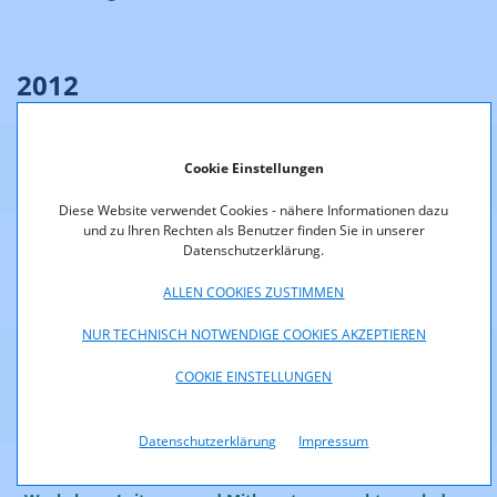
2012
27.08.2012
Cookie Einstellungen
13. Salzburger Telekom-Forum
Diese Website verwendet Cookies - nähere Informationen dazu
und zu Ihren Rechten als Benutzer finden Sie in unserer
26.04.2012
Datenschutzerklärung.
Workshop „Leitungs- und Mitbenutzungsrechte nach der
ALLEN COOKIES ZUSTIMMEN
TKG-Novelle 2011 für Bundesdienststellen“
NUR TECHNISCH NOTWENDIGE COOKIES AKZEPTIEREN
24.04.2012
COOKIE EINSTELLUNGEN
Workshop „Sicherheit und Integrität von Netzen und
Diensten nach der TKG-Novelle 2011“ 1
Datenschutzerklärung
Impressum
17.04.2012