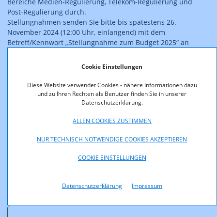
Bereiche Medien-Regulierung, Telekom-Regulierung und
Post-Regulierung durch.
Stellungnahmen senden Sie bitte bis spätestens 26.
November 2024 (12:00 Uhr, einlangend) mit dem
Betreff/Kennwort „Stellungnahme zum Budget 2025“ an
konsultationen@rtr.at
Cookie Einstellungen
oder
Diese Website verwendet Cookies - nähere Informationen dazu
und zu Ihren Rechten als Benutzer finden Sie in unserer
Rundfunk und Telekom Regulierungs-GmbH
Datenschutzerklärung.
Mariahilfer Straße 77 - 79
ALLEN COOKIES ZUSTIMMEN
1060 Wien
Österreich
NUR TECHNISCH NOTWENDIGE COOKIES AKZEPTIEREN
Hinweis:
COOKIE EINSTELLUNGEN
Nicht als vertraulich gekennzeichnete Stellungnahmen
werden nach Abschluss der Konsultation auf der Website der
Datenschutzerklärung
Impressum
RTR veröffentlicht.