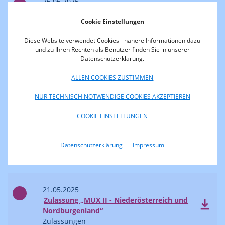
26.06.2025
Programmbouquetänderung gemäß §
Cookie Einstellungen
15b Abs. 5 PrR-G
Rechtsaufsicht
Diese Website verwendet Cookies - nähere Informationen dazu
und zu Ihren Rechten als Benutzer finden Sie in unserer
Datenschutzerklärung.
26.06.2025
Zulassung „MUX II - Niederösterreich und
ALLEN COOKIES ZUSTIMMEN
Nordburgenland“
Zulassungen
NUR TECHNISCH NOTWENDIGE COOKIES AKZEPTIEREN
COOKIE EINSTELLUNGEN
26.06.2025
Zulassung „MUX II - Niederösterreich und
Datenschutzerklärung
Impressum
Nordburgenland“
Zulassungen
21.05.2025
Zulassung „MUX II - Niederösterreich und
Nordburgenland“
Zulassungen