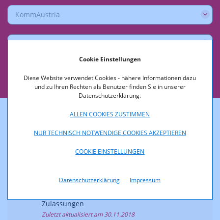
KommAustria
Kategorie
Cookie Einstellungen
Jahr
Diese Website verwendet Cookies - nähere Informationen dazu
und zu Ihren Rechten als Benutzer finden Sie in unserer
Datenschutzerklärung.
ALLEN COOKIES ZUSTIMMEN
2018
NUR TECHNISCH NOTWENDIGE COOKIES AKZEPTIEREN
COOKIE EINSTELLUNGEN
30.11.2018
Zulassung zur Veranstaltung des digital-
Datenschutzerklärung
Impressum
terrestrischen Fernsehprogramms
"M4TV"
Zulassungen
Zuletzt aktualisiert am 30.11.2018