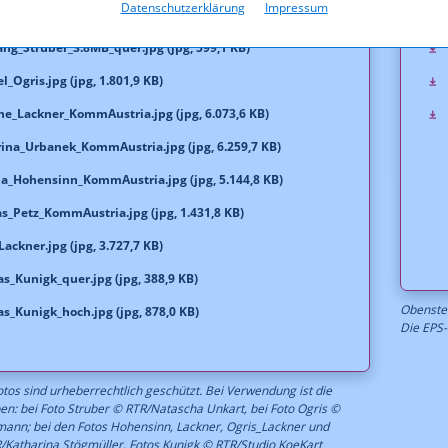
Datenschutzerklärung
Impressum
ng_Struber_5.3MB_hoch.jpg (jpg, 858,0 KB)
ng_Struber_3.8MB_quer.jpg (jpg, 599,1 KB)
l_Ogris.jpg (jpg, 1.801,9 KB)
e_Lackner_KommAustria.jpg (jpg, 6.073,6 KB)
ina_Urbanek_KommAustria.jpg (jpg, 6.259,7 KB)
a_Hohensinn_KommAustria.jpg (jpg, 5.144,8 KB)
_Petz_KommAustria.jpg (jpg, 1.431,8 KB)
Lackner.jpg (jpg, 3.727,7 KB)
s_Kunigk_quer.jpg (jpg, 388,9 KB)
Obenste
s_Kunigk_hoch.jpg (jpg, 878,0 KB)
Die EPS-
tos sind urheberrechtlich geschützt. Bei Verwendung ist die
n: bei Foto Struber © RTR/Natascha Unkart, bei Foto Ogris ©
ann; bei den Fotos Hohensinn, Lackner, Ogris_Lackner und
/Katharina Stögmüller, Fotos Kunigk © RTR/Studio KoeKart