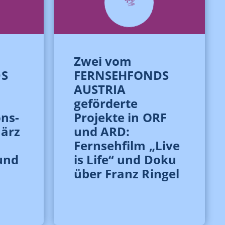
Zwei vom
S
FERNSEHFONDS
AUSTRIA
geförderte
ns-
Projekte in ORF
März
und ARD:
Fernsehfilm „Live
und
is Life“ und Doku
über Franz Ringel