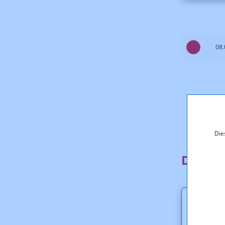
08.
Die
Downl
Presse