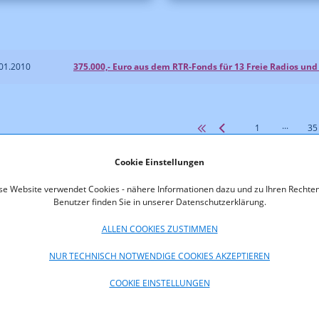
01.2010
375.000,- Euro aus dem RTR-Fonds für 13 Freie Radios u
...
1
35
Cookie Einstellungen
se Website verwendet Cookies - nähere Informationen dazu und zu Ihren Rechten
Benutzer finden Sie in unserer Datenschutzerklärung.
oads
ALLEN COOKIES ZUSTIMMEN
NUR TECHNISCH NOTWENDIGE COOKIES AKZEPTIEREN
COOKIE EINSTELLUNGEN
fotos
Lo