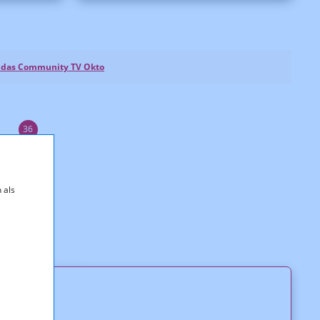
nd das Community TV Okto
36
 als
gos