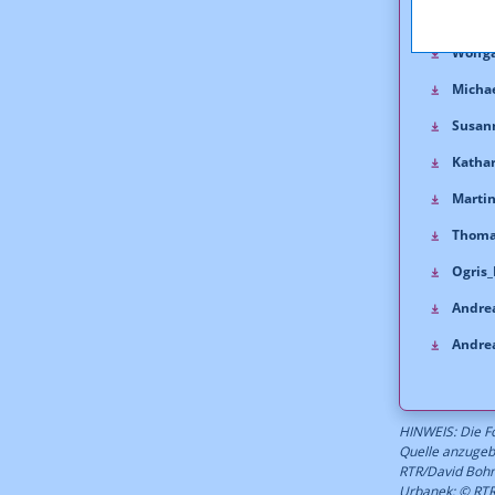
Wolfga
Wolfga
Michae
Susann
Kathar
Martin
Thomas
Ogris_
Andrea
Andrea
HINWEIS: Die Fo
Quelle anzugebe
RTR/David Bohm
Urbanek: © RTR