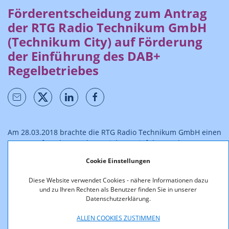
Förderentscheidung zum Antrag
der RTG Radio Technikum GmbH
(Technikum City) auf Förderung
der Einführung des DAB+
Regelbetriebes
Am 28.03.2018 brachte die RTG Radio Technikum GmbH einen
Antrag auf Förderung des Projektes „Einführung des DAB+
Regelbetriebes“ gemäß den „Richtlinien über die Vergabe von
Cookie Einstellungen
Mitteln des Digitalisierungsfonds zur Förderung der
Einführung des DAB+ Regelbetriebes“ ein.
Diese Website verwendet Cookies - nähere Informationen dazu
und zu Ihren Rechten als Benutzer finden Sie in unserer
Die Förderungsnehmerin beantragte eine Förderung in der
Datenschutzerklärung.
Höhe von 50% der förderbaren Gesamtprojektkosten. Mit
Rücksicht darauf, dass es sich um den ersten Regelbetrieb im
ALLEN COOKIES ZUSTIMMEN
Bereich DAB+ handelt und dessen Erfolg maßgeblich dafür