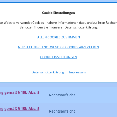
ige
Rechtsaufsicht
Cookie Einstellungen
ige
Rechtsaufsicht
se Website verwendet Cookies - nähere Informationen dazu und zu Ihren Rechten
Benutzer finden Sie in unserer Datenschutzerklärung.
ige
Rechtsaufsicht
ALLEN COOKIES ZUSTIMMEN
 gemäß § 25 Abs. 6
Rechtsaufsicht
NUR TECHNISCH NOTWENDIGE COOKIES AKZEPTIEREN
COOKIE EINSTELLUNGEN
Datenschutzerklärung
Impressum
 gemäß § 25 Abs. 6
Rechtsaufsicht
 gemäß § 15b Abs. 5
Rechtsaufsicht
 gemäß § 15b Abs. 5
Rechtsaufsicht