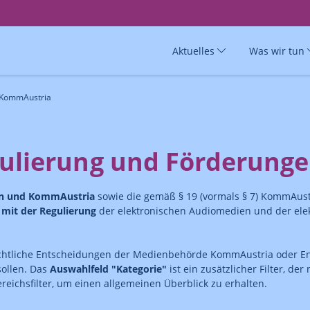
Aktuelles
Was wir tun
 KommAustria
ulierung und Förderung
en und KommAustria
sowie die gemäß § 19 (vormals § 7) KommAust
it der Regulierung
der elektronischen Audiomedien und der ele
chtliche Entscheidungen der Medienbehörde KommAustria oder En
sollen. Das
Auswahlfeld "Kategorie"
ist ein zusätzlicher Filter, de
eichsfilter, um einen allgemeinen Überblick zu erhalten.