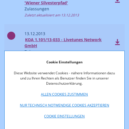
'Wiener Silvesterpfad'
Zulassungen
Zuletzt aktualisiert am 13.12.2013
13.12.2013
KOA 1.101/13-033 - Livetunes Network
GmbH
Zulassungen
Cookie Einstellungen
13.12.2013
Diese Website verwendet Cookies - nähere Informationen dazu
KOA 1.193/13-093 - Livetunes Network
und zu Ihren Rechten als Benutzer finden Sie in unserer
GmbH
Datenschutzerklärung.
Frequenzen
ALLEN COOKIES ZUSTIMMEN
10.12.2013
NUR TECHNISCH NOTWENDIGE COOKIES AKZEPTIEREN
Bewilligung einer Standortverlegung
COOKIE EINSTELLUNGEN
hinsichtlich der Übertragungskapazität
„SALZBURG (Gaisberg) 94,0 MHz“