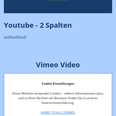
Youtube - 2 Spalten
asdfasdfasdf
Vimeo Video
Zum Aktivieren des Vimeo-Videos müssen Sie den
Cookie Einstellungen
untenstehenden „Video aktivieren“-Link anklicken. Damit
Diese Website verwendet Cookies - nähere Informationen dazu
stimmen Sie zu, dass Daten an Vimeo übermittelt, Inhalte
und zu Ihren Rechten als Benutzer finden Sie in unserer
geladen und auch Cookies von Vimeo gesetzt werden. Zu
Datenschutzerklärung.
Details vgl. die
Datenschutzerklärung
.
AGREE TO ALL COOKIES