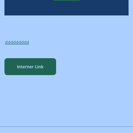
ddddddddd
interner Link