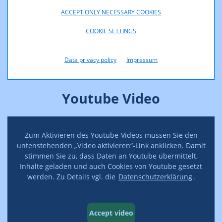
ACCEPT ONLY NECESSARY COOKIES
Accept video
COOKIE SETTINGS
Data privacy policy
Impressum
Youtube Video
Zum Aktivieren des Youtube-Videos müssen Sie den
untenstehenden „Video aktivieren“-Link anklicken. Damit
stimmen Sie zu, dass Daten an Youtube übermittelt,
Inhalte geladen und auch Cookies von Youtube gesetzt
werden. Zu Details vgl. die
Datenschutzerklärung
.
Accept video