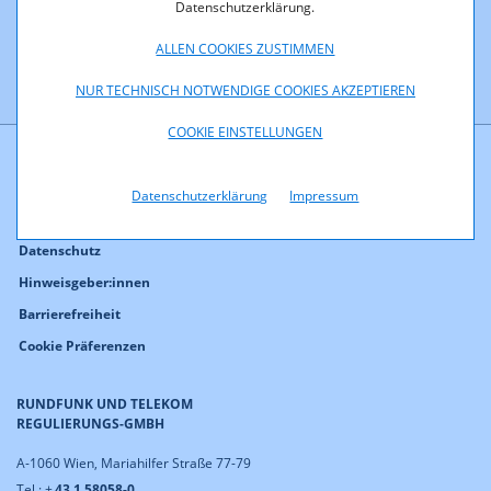
Datenschutzerklärung.
Bitte geben Sie einen E-Mail-Adresse
ALLEN COOKIES ZUSTIMMEN
NUR TECHNISCH NOTWENDIGE COOKIES AKZEPTIEREN
COOKIE EINSTELLUNGEN
Kontakt
Datenschutzerklärung
Impressum
Impressum
Datenschutz
Hinweisgeber:innen
Barrierefreiheit
Cookie Präferenzen
RUNDFUNK UND TELEKOM
REGULIERUNGS-GMBH
A-1060 Wien, Mariahilfer Straße 77-79
Tel.: +
43 1 58058-0