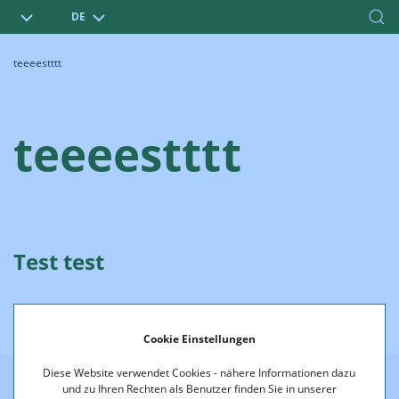
DE
teeeestttt
teeeestttt
Test test
Cookie Einstellungen
Diese Website verwendet Cookies - nähere Informationen dazu
test
und zu Ihren Rechten als Benutzer finden Sie in unserer