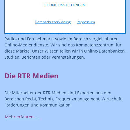
COOKIE EINSTELLUNGEN
Der Fachbereich Medien der Rundfunk und Telekom
Regulierungs-GmbH (RTR Medien) und die
Kommunikationsbehörde Austria (KommAustria) sorgen mit
Datenschutzerklärung
Impressum
Regulierungs-, Verwaltungs- und Fördertätigkeiten für einen
fairen Wettbewerb und für Vielfalt auf dem österreichischen
Radio- und Fernsehmarkt sowie im Bereich vergleichbarer
Online-Mediendienste. Wir sind das Kompetenzzentrum für
diese Märkte. Unser Wissen teilen wir in Online-Datenbanken,
Studien, Berichten oder Veranstaltungen.
Die RTR Medien
Die Mitarbeiter der RTR Medien sind Experten aus den
Bereichen Recht, Technik, Frequenzmanagement, Wirtschaft,
Förderungen und Kommunikation.
Mehr erfahren ...