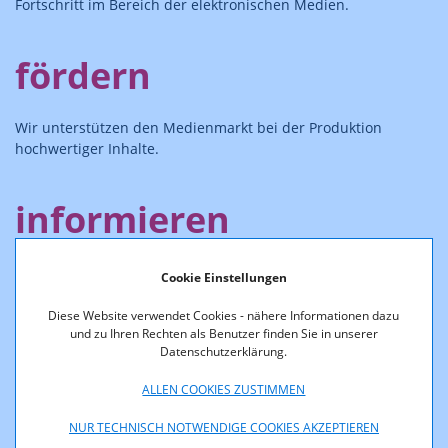
Fortschritt im Bereich der elektronischen Medien.
fördern
Wir unterstützen den Medienmarkt bei der Produktion
hochwertiger Inhalte.
informieren
Wir sind das Kompetenzzentrum für "unseren" Markt
Cookie Einstellungen
und teilen unser Wissen in Online-Datenbanken,
Studien, Berichten oder Veranstaltungen.
Diese Website verwendet Cookies - nähere Informationen dazu
und zu Ihren Rechten als Benutzer finden Sie in unserer
Datenschutzerklärung.
ALLEN COOKIES ZUSTIMMEN
Wer wir sind
NUR TECHNISCH NOTWENDIGE COOKIES AKZEPTIEREN