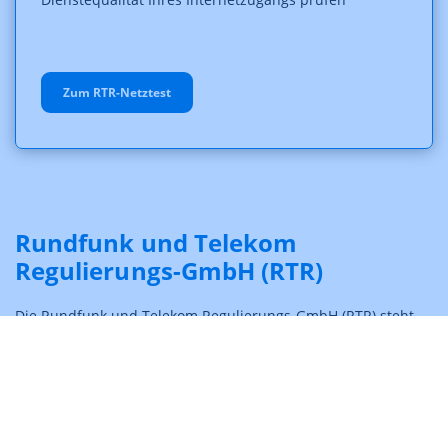
Zum RTR-Netztest
Rundfunk und Telekom
Regulierungs-GmbH (RTR)
Die Rundfunk und Telekom Regulierungs-GmbH (RTR) steht
für Wettbewerb und Medienvielfalt. Sie erfüllt ihre
gesetzlichen Aufträge im Zusammenhang mit der
Regulierung, Entwicklung und Förderung der österreichischen
Märkte für Medien, Telekommunikation und Post.
Mehr erfahren ...