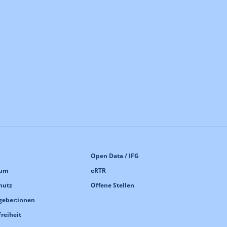
Open Data / IFG
sum
eRTR
hutz
Offene Stellen
geber:innen
freiheit