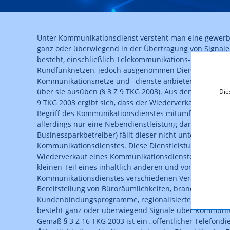
Unter Kommunikationsdienst versteht man eine gewerbli
ganz oder überwiegend in der Übertragung von Signal
besteht, einschließlich Telekommunikations- und Übert
Rundfunknetzen, jedoch ausgenommen Dienste, die Inh
Kommunikationsnetze und –dienste anbieten oder eine r
über sie ausüben (§ 3 Z 9 TKG 2003). Aus den erläuter
Die
9 TKG 2003 ergibt sich, dass der Wiederverkauf als Hau
Begriff des Kommunikationsdienstes mitumfasst ist. Ste
allerdings nur eine Nebendienstleistung dar (zB Hotelie
Businessparkbetreiber) fällt dieser nicht unter den Begr
Kommunikationsdienstes. Diese Dienstleistung wäre zwa
Wiederverkauf eines Kommunikationsdienstes anzusehen
kleinen Teil eines inhaltlich anderen und vom Hauptzw
Kommunikationsdienstes verschiedenen Vertrages (z.B.
Bereitstellung von Büroräumlichkeiten, branchenüberg
Kundenbindungsprogramme, regionalisierte Marketingdi
besteht ganz oder überwiegend Signale über Kommunik
Gemäß § 3 Z 16 TKG 2003 ist ein „öffentlicher Telefondie