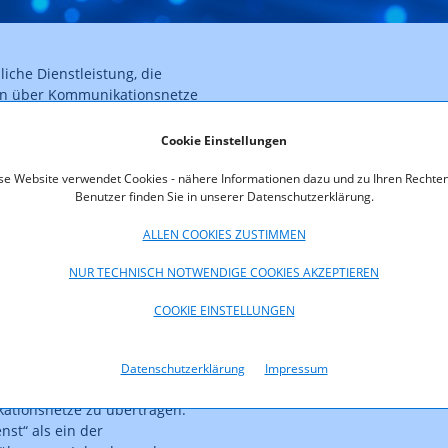
che Dienstleistung, die
en über Kommunikationsnetze
ragungsdienste in
alte über
Cookie Einstellungen
edaktionelle Kontrolle
nden Bemerkungen zu § 3 Z
se Website verwendet Cookies - nähere Informationen dazu und zu Ihren Rechten
Benutzer finden Sie in unserer Datenschutzerklärung.
ptdienstleistung vom
llt der angebotene Dienst
ALLEN COOKIES ZUSTIMMEN
rs,
iff des
NUR TECHNISCH NOTWENDIGE COOKIES AKZEPTIEREN
r grundsätzlich als
, stellt aber nur einen
COOKIE EINSTELLUNGEN
eck eines
 Beherbergung,
reifende
Datenschutzerklärung
Impressum
enste) dar, der nicht darin
ationsnetze zu übertragen.
nst“ als ein der