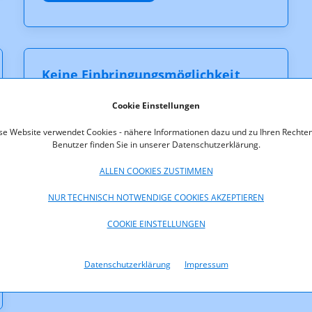
Keine Einbringungs­möglichkeit
über Social Media - Social Media
Cookie Einstellungen
Policy
se Website verwendet Cookies - nähere Informationen dazu und zu Ihren Rechten
Benutzer finden Sie in unserer Datenschutzerklärung.
Bitte beachten Sie unsere Social Media Policy hinsichtlich
der Nicht-Erreichbarkeit über Soziale Medien
ALLEN COOKIES ZUSTIMMEN
NUR TECHNISCH NOTWENDIGE COOKIES AKZEPTIEREN
Social Media Policy
COOKIE EINSTELLUNGEN
Datenschutzerklärung
Impressum