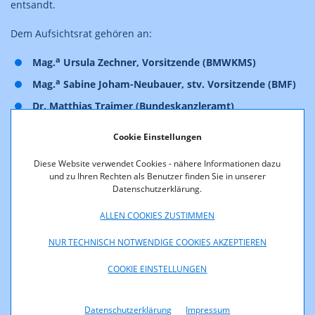
entsandt.
Dem Aufsichtsrat gehören an:
a
Mag.
Ursula Zechner, Vorsitzende (BMWKMS)
a
Mag.
Sabine Joham-Neubauer, stv. Vorsitzende (BMF)
Dr. Matthias Traimer (Bundeskanzleramt)
DI Helmut Leopold (BMF)
Cookie Einstellungen
a
Mag.
Barbara NIGL, LL.M. (Telekom-Control-
Diese Website verwendet Cookies - nähere Informationen dazu
Kommission)
und zu Ihren Rechten als Benutzer finden Sie in unserer
Mag. Michael Ogris (KommAustria)
Datenschutzerklärung.
a
Mag.
Sandra Fössl (Belegschaftsvertretung)
ALLEN COOKIES ZUSTIMMEN
a
Mag.
Susanne Forizs MA (Belegschaftsvertretung)
NUR TECHNISCH NOTWENDIGE COOKIES AKZEPTIEREN
Mag.
Ludwig Schwab (Belegschaftsvertretung)
COOKIE EINSTELLUNGEN
Datenschutzerklärung
Impressum