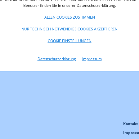
Benutzer finden Sie in unserer Datenschutzerklärung.
ALLEN COOKIES ZUSTIMMEN
geboten, so ist hier
NUR TECHNISCH NOTWENDIGE COOKIES AKZEPTIEREN
s anzugeben. Der
rläutern. Mehrfachnennungen
COOKIE EINSTELLUNGEN
Datenschutzerklärung
Impressum
8 - 0, Fax: +43 (0)1
Kontakt
Impres