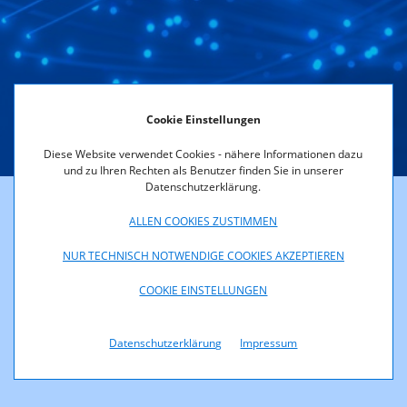
Dienst Andere Datendienste
Cookie Einstellungen
Diese Website verwendet Cookies - nähere Informationen dazu
und zu Ihren Rechten als Benutzer finden Sie in unserer
Datenschutzerklärung.
Darunter fallen alle Anbieter, die den Datendienst mittels
ALLEN COOKIES ZUSTIMMEN
eigenem öffentlichen
NUR TECHNISCH NOTWENDIGE COOKIES AKZEPTIEREN
Kommunikationsnetz realisieren.
COOKIE EINSTELLUNGEN
Rundfunk und Telekom Regulierungs-GmbH
A-1060 Wien, Mariahilfer Straße 77-79, Tel.: +43 (0)1 58058 - 0,
Fax: +43 (0)1
Datenschutzerklärung
Impressum
58058 - 9191 E-Mail: rtr@rtr.at