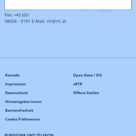
Rundfunk und Telekom Regulierungs-GmbH
A-1060 Wien, Mariahilfer Straße 77-79, Tel.: +43 (0)1 58058 - 0,
Fax: +43 (0)1
58058 - 9191 E-Mail: rtr@rtr.at
Kontakt
Open Data / IFG
Impressum
eRTR
Datenschutz
Offene Stellen
Hinweisgeber:innen
Barrierefreiheit
Cookie Präferenzen
RUNDFUNK UND TELEKOM