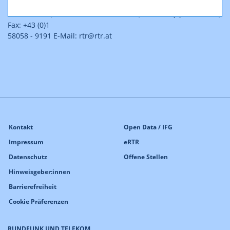
Rundfunk und Telekom Regulierungs-GmbH
A-1060 Wien, Mariahilfer Straße 77-79, Tel.: +43 (0)1 58058 - 0,
Fax: +43 (0)1
58058 - 9191 E-Mail: rtr@rtr.at
Kontakt
Open Data / IFG
Impressum
eRTR
Datenschutz
Offene Stellen
Hinweisgeber:innen
Barrierefreiheit
Cookie Präferenzen
RUNDFUNK UND TELEKOM