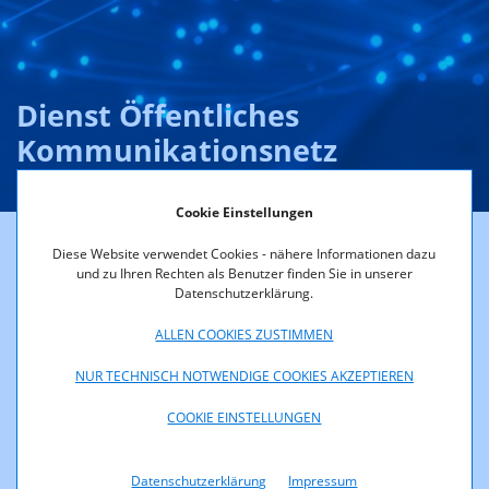
Dienst Öffentliches
Kommunikationsnetz
Cookie Einstellungen
Diese Website verwendet Cookies - nähere Informationen dazu
Unter dem Begriff Kernnetz ist die Gesamtheit jener
und zu Ihren Rechten als Benutzer finden Sie in unserer
Netzkomponenten zu
Datenschutzerklärung.
verstehen, die nicht zur unmittelbaren Anschaltung von
Teilnehmern dienen. Ein
ALLEN COOKIES ZUSTIMMEN
solches wird z.B. von Verbindungs- oder
NUR TECHNISCH NOTWENDIGE COOKIES AKZEPTIEREN
Transitnetzbetreibern, von
Teilnehmernetzbetreibern und in der Regel auch von
COOKIE EINSTELLUNGEN
Mietleitungsanbietern
betrieben.
Datenschutzerklärung
Impressum