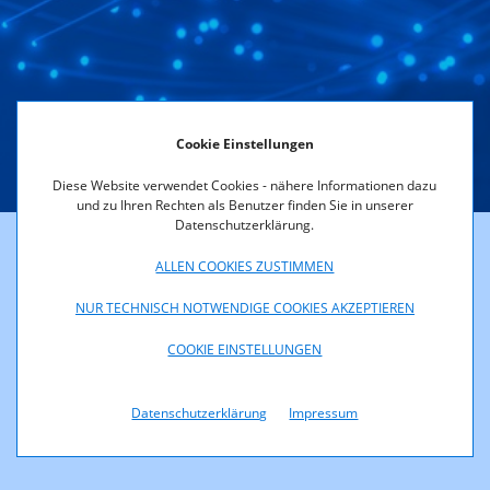
Dienst Kabelverbreitung von
Rundfunk
Cookie Einstellungen
Diese Website verwendet Cookies - nähere Informationen dazu
und zu Ihren Rechten als Benutzer finden Sie in unserer
Datenschutzerklärung.
Dieses Feld müssen Sie nur ausfüllen, wenn ihr
ALLEN COOKIES ZUSTIMMEN
Kommunikationsnetz
NUR TECHNISCH NOTWENDIGE COOKIES AKZEPTIEREN
ausschließlich für die Rundfunkverbreitung verwendet wird.
COOKIE EINSTELLUNGEN
Rundfunk und Telekom Regulierungs-GmbH
A-1060 Wien, Mariahilfer Straße 77-79, Tel.: +43 (0)1 58058 - 0,
Fax: +43 (0)1
Datenschutzerklärung
Impressum
58058 - 9191 E-Mail: rtr@rtr.at