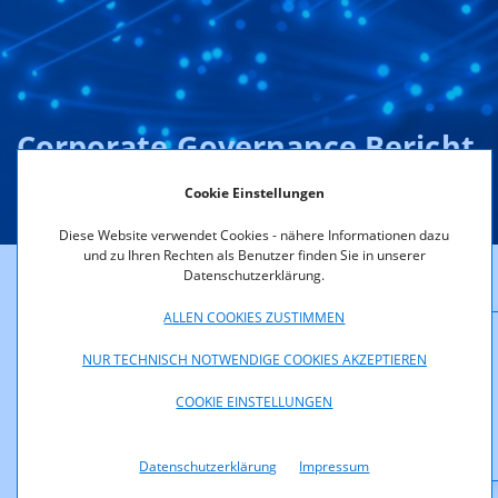
Corporate Governance Bericht
der RTR für das Jahr 2023
Cookie Einstellungen
Diese Website verwendet Cookies - nähere Informationen dazu
und zu Ihren Rechten als Benutzer finden Sie in unserer
Datenschutzerklärung.
ALLEN COOKIES ZUSTIMMEN
Downloads
NUR TECHNISCH NOTWENDIGE COOKIES AKZEPTIEREN
COOKIE EINSTELLUNGEN
Corporate_Governance_Bericht_der_RTR-
GmbH_fuer_das_Jahr_2023.pdf (pdf, 576,2 KB)
Datenschutzerklärung
Impressum