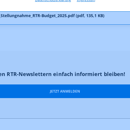
tellungnahme_RTR-Budget_2025.pdf (pdf, 174,5 KB)
tellungnahme_RTR-Budget_2025.pdf (pdf, 135,1 KB)
en RTR-Newslettern einfach informiert bleiben!
JETZT ANMELDEN