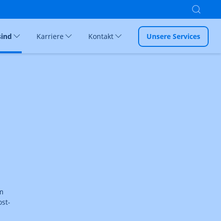
sind
Karriere
Kontakt
Unsere Services
m
st-