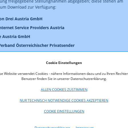
chung freigegebene Stellungnahmen abgegeben; diese stehen am
zum Download zur Verfügung:
on Drei Austria GmbH
nternet Service Providers Austria
e Austria GmbH
Verband Österreichischer Privatsender
irtschafskammer Österreich
Cookie Einstellungen
nsultationsdokument
se Website verwendet Cookies - nähere Informationen dazu und zu Ihren Rechten
Benutzer finden Sie in unserer Datenschutzerklärung.
oads
ALLEN COOKIES ZUSTIMMEN
ellungnahme_RTR-Budget_2025.pdf (pdf, 87,6 KB)
NUR TECHNISCH NOTWENDIGE COOKIES AKZEPTIEREN
tellungnahme_RTR-Budget_2025.pdf (pdf, 350,5 KB)
COOKIE EINSTELLUNGEN
ellungnahme_RTR-Budget_2025.pdf (pdf, 208,7 KB)
Datenschutzerklärung
Impressum