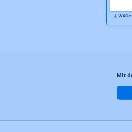
VOeP_S
WKOe_S
Mit d