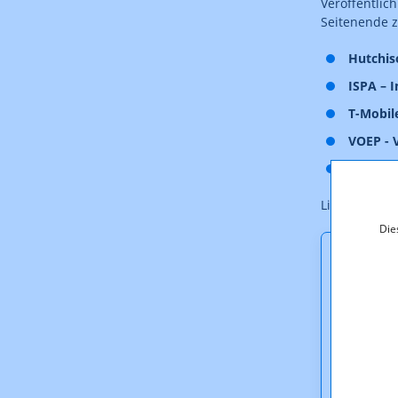
Veröffentli
Seitenende 
Hutchis
ISPA – I
T-Mobil
VOEP - 
WKO - W
Link zum
Ko
Die
Downl
H3A_St
ISPA_S
TMA_St