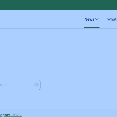
News
What
Year
Report 2025