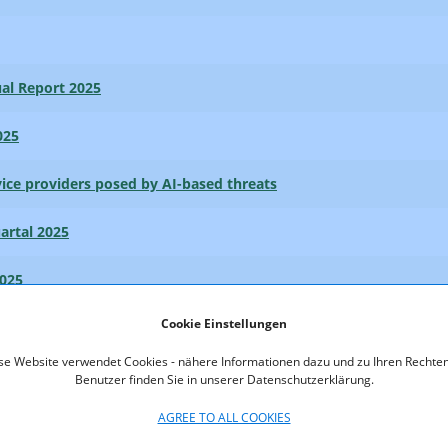
al Report 2025
025
rvice providers posed by AI-based threats
artal 2025
025
Cookie Einstellungen
5
se Website verwendet Cookies - nähere Informationen dazu und zu Ihren Rechten
Benutzer finden Sie in unserer Datenschutzerklärung.
AGREE TO ALL COOKIES
artal 2025