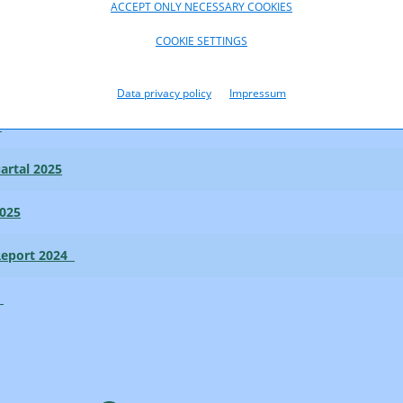
ACCEPT ONLY NECESSARY COOKIES
025
COOKIE SETTINGS
5
Data privacy policy
Impressum
5
artal 2025
025
Report 2024
5