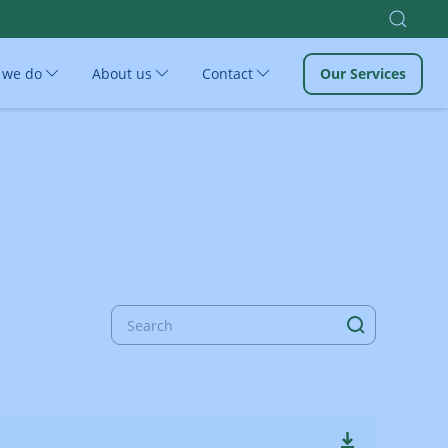
 we do
About us
Contact
Our Services