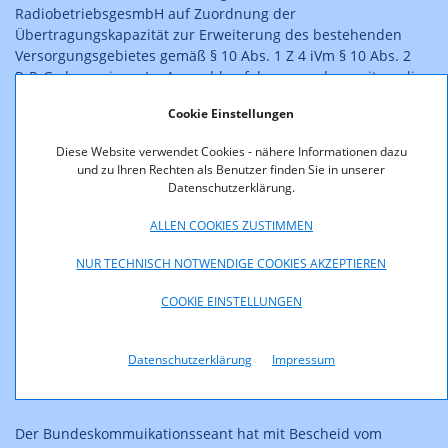
RadiobetriebsgesmbH auf Zuordnung der
Übertragungskapazität zur Erweiterung des bestehenden
Versorgungsgebietes gemäß § 10 Abs. 1 Z 4 iVm § 10 Abs. 2
PrR-G abzuweisen. Im Auswahlverfahren wurden weiters die
Anträge der Wert-Impulse Beratungsgesellschaft für
Cookie Einstellungen
ganzheitliches Management GmbH, der Radio Starlet
Programm- und Werbegesellschaft mbH, der Meekorah
Diese Website verwendet Cookies - nähere Informationen dazu
holding GmbH & Co. Privatradio KG (ehemals Meekorah.tv
und zu Ihren Rechten als Benutzer finden Sie in unserer
film-und fernsehgmbH & Co Privatradio) und der
Datenschutzerklärung.
Screenservice GmbH (ehemals air 93.4 Privatradio GmbH i.Gr.)
auf Erteilung einer Zulassung zur Veranstaltung eines
ALLEN COOKIES ZUSTIMMEN
Hörfunkprogrammes gemäß § 6 Abs. 1 PrR-G abgewiesen. Der
NUR TECHNISCH NOTWENDIGE COOKIES AKZEPTIEREN
Eventualantrag der Radio Starlet Programm- und
Werbegesellschaft mbH auf Zuordnung der
COOKIE EINSTELLUNGEN
Übertragungskapazität zur Erweiterung des
Versorgungsgebietes „Spittal an der Drau“ wurde gemäß § 10
Abs. 1 Z 4 iVm § 12 Abs. 1 PrR-G zurückgewiesen.
Datenschutzerklärung
Impressum
Alle anderen Anträge von früheren Verfahrensparteien
wurden im Zuge des Verfahrens zurückgezogen.
Der Bundeskommuikationsseant hat mit Bescheid vom