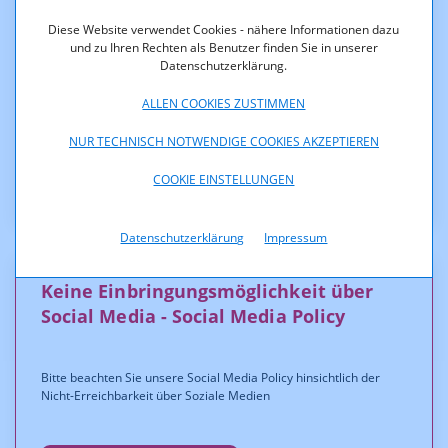
- Kommunikationsbehörde Austria
Anschriftencode Z 979921
Diese Website verwendet Cookies - nähere Informationen dazu
- Telekom-Control-Kommission
und zu Ihren Rechten als Benutzer finden Sie in unserer
Anschriftencode Z 979903
Datenschutzerklärung.
- Post-Control-Kommission
Anschriftencode Z 979894
ALLEN COOKIES ZUSTIMMEN
NUR TECHNISCH NOTWENDIGE COOKIES AKZEPTIEREN
Informationen zum ERV auf oesterreich.gv.at
COOKIE EINSTELLUNGEN
Datenschutzerklärung
Impressum
Keine Einbringungs­möglichkeit über
Social Media - Social Media Policy
Bitte beachten Sie unsere Social Media Policy hinsichtlich der
Nicht-Erreichbarkeit über Soziale Medien