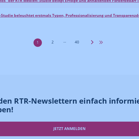
nds“ der RTR Medien: Studie belegt Erfolge und anhaltenden Förderbedarf
TR-Studie beleuchtet erstmals Typen, Professionalisierung und Transparenzde
...
2
40
1
den RTR-Newslettern einfach informi
ben!
JETZT ANMELDEN