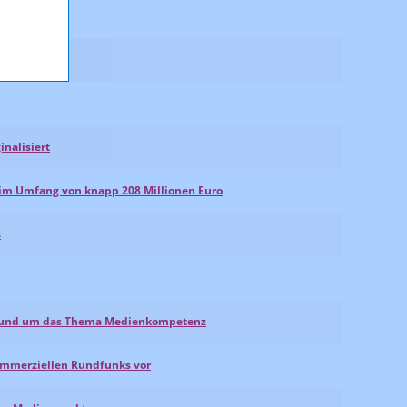
inalisiert
 im Umfang von knapp 208 Millionen Euro
s
es rund um das Thema Medienkompetenz
kommerziellen Rundfunks vor