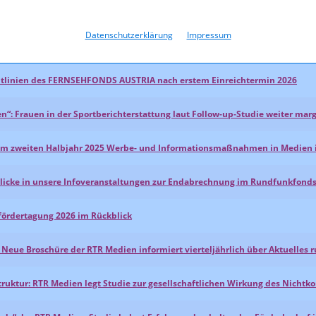
Datenschutzerklärung
Impressum
Zwischen Problembewusstsein und Kompetenzlücken
chtlinien des FERNSEHFONDS AUSTRIA nach erstem Einreichtermin 2026
en“: Frauen in der Sportberichterstattung laut Follow‑up‑Studie weiter marg
en im zweiten Halbjahr 2025 Werbe- und Informationsmaßnahmen in Medien
nblicke in unsere Infoveranstaltungen zur Endabrechnung im Rundfunkfond
mfördertagung 2026 im Rückblick
Neue Broschüre der RTR Medien informiert vierteljährlich über Aktuell
struktur: RTR Medien legt Studie zur gesellschaftlichen Wirkung des Nicht