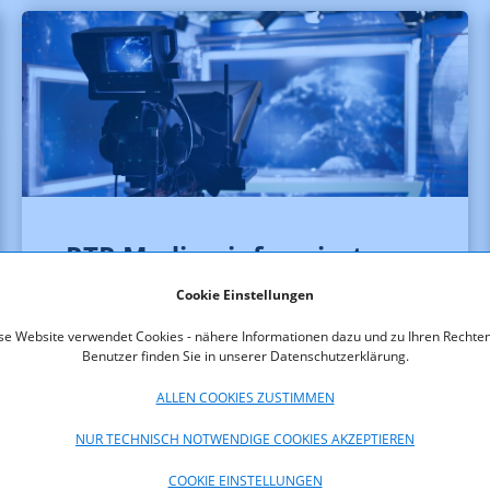
RTR Medien informiert
über Rundfunkfonds-
Cookie Einstellungen
Förderentscheidungen
se Website verwendet Cookies - nähere Informationen dazu und zu Ihren Rechten
nach zweitem
Benutzer finden Sie in unserer Datenschutzerklärung.
Einreichtermin 2026
ALLEN COOKIES ZUSTIMMEN
NUR TECHNISCH NOTWENDIGE COOKIES AKZEPTIEREN
COOKIE EINSTELLUNGEN