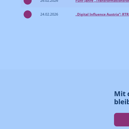
26.02.2026
Fünf Jahre „Transformationsfo
24.02.2026
„Digital Influence Austria“: R
Mit 
blei