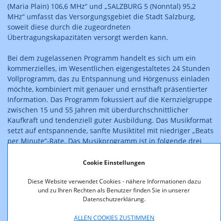
(Maria Plain) 106,6 MHz“ und „SALZBURG 5 (Nonntal) 95,2
MHz“ umfasst das Versorgungsgebiet die Stadt Salzburg,
soweit diese durch die zugeordneten
Übertragungskapazitäten versorgt werden kann.
Bei dem zugelassenen Programm handelt es sich um ein
kommerzielles, im Wesentlichen eigengestaltetes 24 Stunden
Vollprogramm, das zu Entspannung und Hörgenuss einladen
möchte, kombiniert mit genauer und ernsthaft präsentierter
Information. Das Programm fokussiert auf die Kernzielgruppe
zwischen 15 und 55 Jahren mit überdurchschnittlicher
Kaufkraft und tendenziell guter Ausbildung. Das Musikformat
setzt auf entspannende, sanfte Musiktitel mit niedriger „Beats
per Minute“-Rate. Das Musikprogramm ist in folgende drei
Kategorien unterteilt: Chillout und Downbeat, Ambient und
NewAge sowie NuJazz und Crossover, wobei eine
Cookie Einstellungen
Schwerpunktsetzung auf europäische Musikkultur erfolgt.
Diese Website verwendet Cookies - nähere Informationen dazu
Gesendet werden sollen regelmäßige Lokal- und
und zu Ihren Rechten als Benutzer finden Sie in unserer
Weltnachrichten, Verkehrsnachrichten und ein
Datenschutzerklärung.
Veranstaltungskalender. Das Serviceangebot wird ergänzt
durch Berichterstattung über Lifestylethemen (teilweise mit
ALLEN COOKIES ZUSTIMMEN