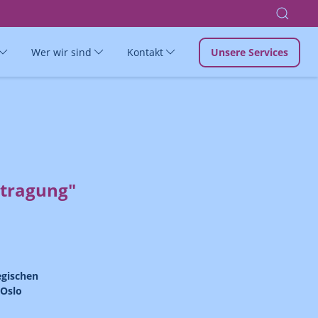
Wer wir sind
Kontakt
Unsere Services
rtragung"
egischen
 Oslo