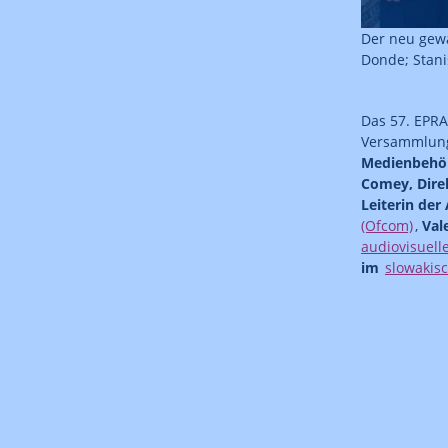
Der neu gewä
Donde; Stani
Das 57. EPRA
Versammlung
Medienbehö
Comey, Dire
Leiterin der
(Ofcom)
,
Val
audiovisuell
im
slowakis