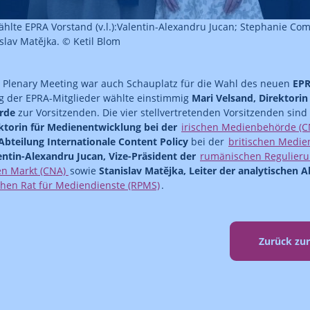
hlte EPRA Vorstand (v.l.):Valentin-Alexandru Jucan; Stephanie Com
slav Matějka. © Ketil Blom
 Plenary Meeting war auch Schauplatz für die Wahl des neuen
EPR
 der EPRA-Mitglieder wählte einstimmig
Mari Velsand, Direktori
rde
zur Vorsitzenden. Die vier stellvertretenden Vorsitzenden sind
ktorin für Medienentwicklung bei der
irischen Medienbehörde (C
 Abteilung Internationale Content Policy
bei der
britischen Medie
entin-Alexandru Jucan, Vize-Präsident der
rumänischen Regulieru
en Markt (CNA)
sowie
Stanislav Matějka, Leiter der analytischen A
chen Rat für Mediendienste (RPMS)
.
Zurück zu