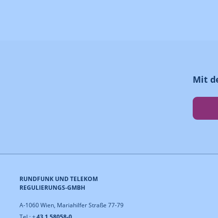
Mit d
RUNDFUNK UND TELEKOM
REGULIERUNGS-GMBH
A-1060 Wien, Mariahilfer Straße 77-79
Tel.: +
43 1 58058-0