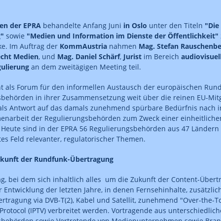
fen der EPRA
behandelte Anfang Juni
in Oslo
unter den Titeln
"Die
g"
sowie
"Medien und Information im Dienste der Öffentlichkeit"
e. Im Auftrag der
KommAustria
nahmen
Mag. Stefan Rauschenbe
echt Medien
, und
Mag. Daniel Schärf
,
Jurist
im Bereich
audiovisuel
gulierung
an dem zweitägigen Meeting teil.
t als Forum für den informellen Austausch der europäischen Run
behörden in ihrer Zusammensetzung weit über die reinen EU-Mitg
als Antwort auf das damals zunehmend spürbare Bedürfnis nach i
narbeit der Regulierungsbehörden zum Zweck einer einheitliche
. Heute sind in der EPRA 56 Regulierungsbehörden aus 47 Ländern
tes Feld relevanter, regulatorischer Themen.
Zukunft der Rundfunk-Übertragung
g, bei dem sich inhaltlich alles um die Zukunft der Content-Übert
r Entwicklung der letzten Jahre, in denen Fernsehinhalte, zusätzlic
tragung via DVB-T(2), Kabel und Satellit, zunehmend "Over-the-To
 Protocol (IPTV) verbreitet werden. Vortragende aus unterschiedlic
sbehörden sowie Vertretende von Medienunternehmen sowie Bran