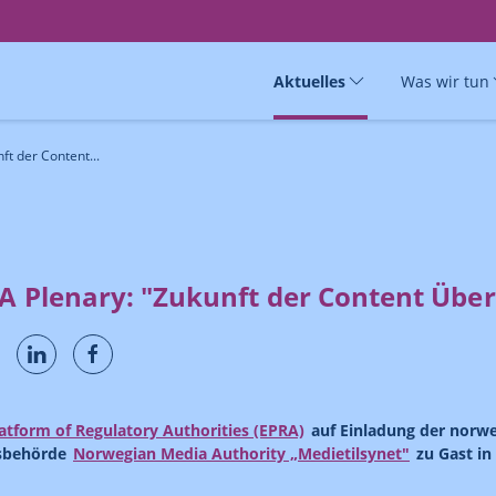
Aktuelles
Was wir tun
ft der Content...
RA Plenary: "Zukunft der Content Übe
atform of Regulatory Authorities (EPRA)
auf Einladung der norw
gsbehörde
Norwegian Media Authority „Medietilsynet"
zu Gast in