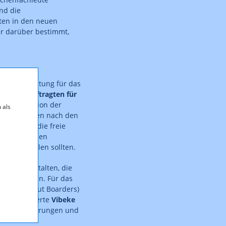
nd die
ten in den neuen
er darüber bestimmt,
ihrer Bedeutung für das
OSZE-Beauftragten für
e die Situation der
 als
örterte Fragen nach den
ahmens für die freie
e öffentlichen
dabei spielen sollten.
r Medienanstalten, die
rden teilten. Für das
ters without Boarders)
t, präsentierte
Vibeke
 Herausforderungen und