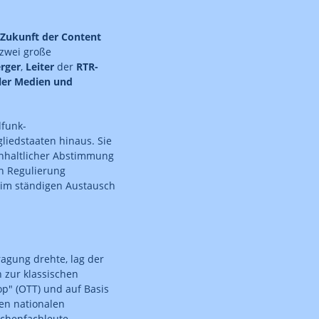
 Zukunft der Content
zwei große
rger
,
Leiter
der
RTR-
ler Medien und
dfunk-
liedstaaten hinaus. Sie
nhaltlicher Abstimmung
n Regulierung
 im ständigen Austausch
ragung drehte, lag der
h zur klassischen
p" (OTT) und auf Basis
hen nationalen
chenfachleute