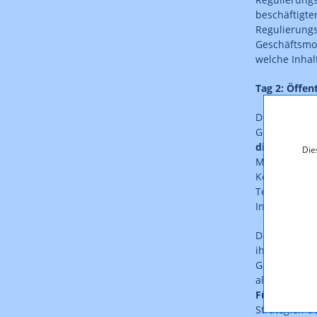
beschäftigte
Regulierung
Geschäftsmod
welche Inhal
Tag 2: Öffen
Der Schwerpu
Gemeinwohl. 
die Freiheit
Die
Medienfreihe
Kehrseiten d
Teilhabe der
Interessen v
Darauf folgt
ihre Visione
Gastgeberlan
als auch auf
Fürst Hauge
Strategien d