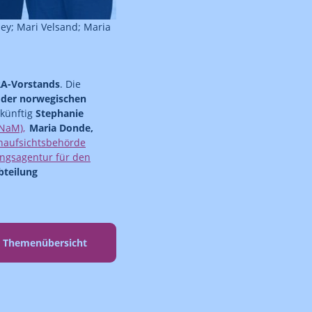
ey; Mari Velsand; Maria
A-Vorstands
. Die
n der norwegischen
 künftig
Stephanie
NaM),
Maria Donde,
naufsichtsbehörde
ngsagentur für den
bteilung
r Themenübersicht