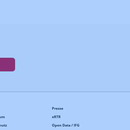
Presse
sum
eRTR
hutz
Open Data / IFG