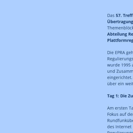
Das
57. Tref
Übertragun
Themenblöck
Abteilung R
Plattformre
Die EPRA geh
Regulierungs
wurde 1995 
und Zusamme
eingerichtet
über ein wei
Tag 1: Die 
Am ersten Ta
Fokus auf de
Rundfunküber
des Internet
Regulierung