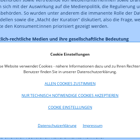
n sich mit der Auswirkung auf die Medienpolitik, die Regulierung u
sbehörden. So wurden unter anderem die immanente Rolle der Da
ellen sowie die „Macht der Kuration“ diskutiert, also die Frage, w
te den Konsument:innen priorisiert gezeigt werden.
tlich-rechtliche Medien und ihre gesellschaftliche Bedeutung
nkt des zweiten Tages lag auf öffentlich-rechtlichen Medien und 
Cookie Einstellungen
Eröffnet wurde der Tag mit einem Beitrag von
Deniz Wagner
, der
 der Medien
, die eine unabhängige Institution der OSZE darstellt, di
se Website verwendet Cookies - nähere Informationen dazu und zu Ihren Rechten
it in allen 57 OSZE-Teilnehmerstaaten beobachtet. Der Beitrag er
Benutzer finden Sie in unserer Datenschutzerklärung.
er Meinungsfreiheit im Internet, nach der Erforderlichkeit eines R
ALLEN COOKIES ZUSTIMMEN
 Öffentlichkeit an der Meinungsäußerung im Internet und wer dies
ertreten und verteidigen soll und welche Rollen Medienregulatoren 
NUR TECHNISCH NOTWENDIGE COOKIES AKZEPTIEREN
en Vorträge von Vertreter:innen europäischer öffentlich-rechtliche
COOKIE EINSTELLUNGEN
n von der Zukunft der eigenen Häuser mit den Medienaufsichtsbehö
d Norwegen, das sowohl auf dem Press Freedom Index 2022 (Repor
 dem Demokratie Index 2022 (The Economist) den ersten Platz beleg
Datenschutzerklärung
Impressum
n, Generaldirektorin des
Norwegischen Rundfunk (NRK)
, Zahlen,
es öffentlich-rechtlichen Rundfunkunternehmens.