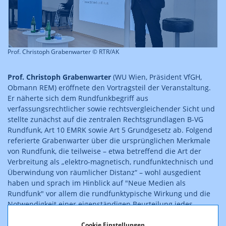
Prof. Christoph Grabenwarter © RTR/AK
Prof. Christoph Grabenwarter
(WU Wien, Präsident VfGH,
Obmann REM) eröffnete den Vortragsteil der Veranstaltung.
Er näherte sich dem Rundfunkbegriff aus
verfassungsrechtlicher sowie rechtsvergleichender Sicht und
stellte zunächst auf die zentralen Rechtsgrundlagen B-VG
Rundfunk, Art 10 EMRK sowie Art 5 Grundgesetz ab. Folgend
referierte Grabenwarter über die ursprünglichen Merkmale
von Rundfunk, die teilweise – etwa betreffend die Art der
Verbreitung als „elektro-magnetisch, rundfunktechnisch und
Überwindung von räumlicher Distanz“ – wohl ausgedient
haben und sprach im Hinblick auf "Neue Medien als
Rundfunk" vor allem die rundfunktypische Wirkung und die
Notwendigkeit einer eigenständigen Beurteilung jedes
Mediums im Internet an.
Cookie Einstellungen