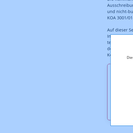
Ausschreibun
und nicht-bu
KOA 3001/01-
Auf dieser S
Informatione
technisches 
download. We
KommAustria
Die
Downl
1759_A
1759_I
1759_A