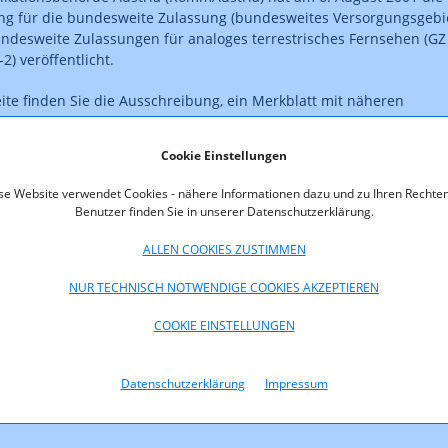
g für die bundesweite Zulassung (bundesweites Versorgungsgebi
ndesweite Zulassungen für analoges terrestrisches Fernsehen (GZ
2) veröffentlicht.
eite finden Sie die Ausschreibung, ein Merkblatt mit näheren
n im Zusammenhang mit der Ausschreibung, eine Vorlage für ein
Anlageblatt zu den Anträgen sowie das Privatfernsehgesetz zum
Cookie Einstellungen
iters können Sie hier die Presseinformation abrufen, die von der
 in diesem Zusammenhang ausgesandt wurde.
se Website verwendet Cookies - nähere Informationen dazu und zu Ihren Rechten
Benutzer finden Sie in unserer Datenschutzerklärung.
oads
ALLEN COOKIES ZUSTIMMEN
NUR TECHNISCH NOTWENDIGE COOKIES AKZEPTIEREN
nlageblatt_TV.xls (xls, 45,0 KB)
COOKIE EINSTELLUNGEN
nformationen_zur_Ausschreibung.pdf (pdf, 292,4 KB)
usschreibungKOA3001-01-2.pdf (pdf, 9,5 KB)
Datenschutzerklärung
Impressum