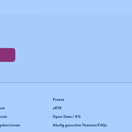
Presse
sum
eRTR
hutz
Open Data / IFG
geber:innen
Häufig gesuchte Themen/FAQs