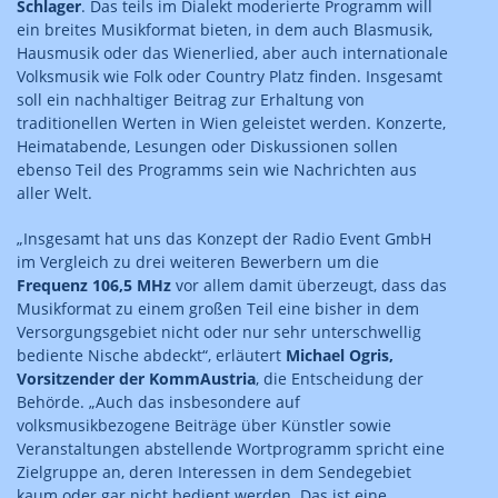
Schlager
. Das teils im Dialekt moderierte Programm will
ein breites Musikformat bieten, in dem auch Blasmusik,
Hausmusik oder das Wienerlied, aber auch internationale
Volksmusik wie Folk oder Country Platz finden. Insgesamt
soll ein nachhaltiger Beitrag zur Erhaltung von
traditionellen Werten in Wien geleistet werden. Konzerte,
Heimatabende, Lesungen oder Diskussionen sollen
ebenso Teil des Programms sein wie Nachrichten aus
aller Welt.
„Insgesamt hat uns das Konzept der Radio Event GmbH
im Vergleich zu drei weiteren Bewerbern um die
Frequenz 106,5 MHz
vor allem damit überzeugt, dass das
Musikformat zu einem großen Teil eine bisher in dem
Versorgungsgebiet nicht oder nur sehr unterschwellig
bediente Nische abdeckt“, erläutert
Michael Ogris,
Vorsitzender der KommAustria
, die Entscheidung der
Behörde. „Auch das insbesondere auf
volksmusikbezogene Beiträge über Künstler sowie
Veranstaltungen abstellende Wortprogramm spricht eine
Zielgruppe an, deren Interessen in dem Sendegebiet
kaum oder gar nicht bedient werden. Das ist eine