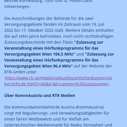
Bezirke Korneuburg, Tulln und St. Pölten-Land
mitversorgen.
Die Ausschreibungen der Behörde für die zwei
Versorgungsgebiete fanden im Zeitraum vom 19. Juli
2022 bis 17. Oktober 2022 statt. Weitere Details enthalten
die auf zehn Jahre befristeten, noch nicht rechtskräftigen
Zulassungsbescheide mit den Titeln
"Zulassung zur
Veranstaltung eines Hörfunkprogramms für das
Versorgungsgebiet Wien 106,5 MHz"
und
"Zulassung zur
Veranstaltung eines Hörfunkprogramms für das
Versorgungsgebiet Wien 96,4 MHz"
auf der Website der
RTR-GmbH unter
https://www.rtr.at/medien/aktuelles/entscheidungen/Ue
bersicht.de.html?l=de&q=&t=category%3Dzulassungen
.
Über KommAustria und RTR Medien
Die Kommunikationsbehörde Austria (KommAustria)
sorgt mit Regulierungs- und Verwaltungstätigkeiten für
einen fairen Wettbewerb und für Vielfalt am
österreichischen Medienmarkt für Radio, Fernsehen und