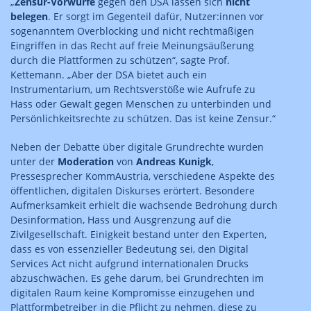
„
Zensur-Vorwürfe
gegen den DSA lassen sich
nicht
belegen
. Er sorgt im Gegenteil dafür, Nutzer:innen vor
sogenanntem Overblocking und nicht rechtmäßigen
Eingriffen in das Recht auf freie Meinungsäußerung
durch die Plattformen zu schützen“, sagte Prof.
Kettemann. „Aber der DSA bietet auch ein
Instrumentarium, um Rechtsverstöße wie Aufrufe zu
Hass oder Gewalt gegen Menschen zu unterbinden und
Persönlichkeitsrechte zu schützen. Das ist keine Zensur.“
Neben der Debatte über digitale Grundrechte wurden
unter der
Moderation
von
Andreas Kunigk
,
Pressesprecher KommAustria, verschiedene Aspekte des
öffentlichen, digitalen Diskurses erörtert. Besondere
Aufmerksamkeit erhielt die wachsende Bedrohung durch
Desinformation, Hass und Ausgrenzung auf die
Zivilgesellschaft. Einigkeit bestand unter den Experten,
dass es von essenzieller Bedeutung sei, den Digital
Services Act nicht aufgrund internationalen Drucks
abzuschwächen. Es gehe darum, bei Grundrechten im
digitalen Raum keine Kompromisse einzugehen und
Plattformbetreiber in die Pflicht zu nehmen, diese zu