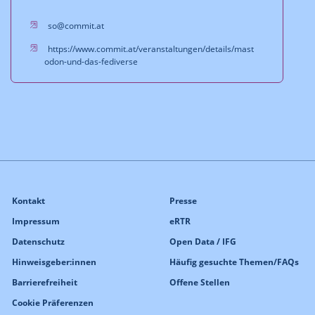
so@commit.at
https://www.commit.at/veranstaltungen/details/mast
odon-und-das-fediverse
Kontakt
Presse
Impressum
eRTR
Datenschutz
Open Data / IFG
Hinweisgeber:innen
Häufig gesuchte Themen/FAQs
Barrierefreiheit
Offene Stellen
Cookie Präferenzen