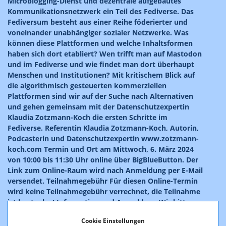
Microblogging-Dienst und dezentrale aufgebautes
Kommunikationsnetzwerk ein Teil des Fediverse. Das
Fediversum besteht aus einer Reihe föderierter und
voneinander unabhängiger sozialer Netzwerke. Was
können diese Plattformen und welche Inhaltsformen
haben sich dort etabliert? Wen trifft man auf Mastodon
und im Fediverse und wie findet man dort überhaupt
Menschen und Institutionen? Mit kritischem Blick auf
die algorithmisch gesteuerten kommerziellen
Plattformen sind wir auf der Suche nach Alternativen
und gehen gemeinsam mit der Datenschutzexpertin
Klaudia Zotzmann-Koch die ersten Schritte im
Fediverse. Referentin Klaudia Zotzmann-Koch, Autorin,
Podcasterin und Datenschutzexpertin www.zotzmann-
koch.com Termin und Ort am Mittwoch, 6. März 2024
von 10:00 bis 11:30 Uhr online über BigBlueButton. Der
Link zum Online-Raum wird nach Anmeldung per E-Mail
versendet. Teilnahmegebühr Für diesen Online-Termin
wird keine Teilnahmegebühr verrechnet, die Teilnahme
ist kostenlos! Information und Anmeldung Wir bitten
um Anmeldung per E-Mail bei Simon Olipitz (COMMIT):
Cookie Einstellungen
so@commit.at