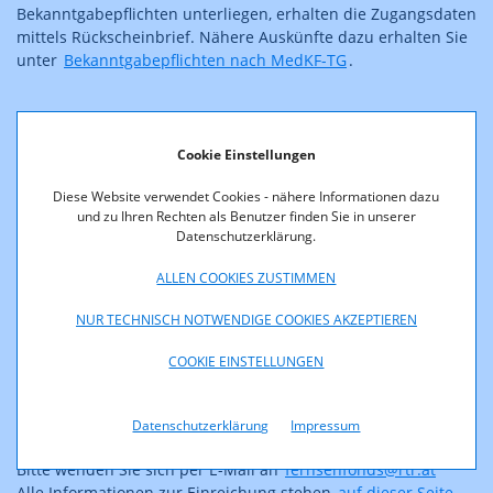
Bekanntgabepflichten unterliegen, erhalten die Zugangsdaten
mittels Rückscheinbrief. Nähere Auskünfte dazu erhalten
Sie
unter
Bekanntgabepflichten nach MedKF-TG
.
Informationen für Bewerber:innen einer
Cookie Einstellungen
Förderung aus dem Fonds zur Förderung der
digitalen Transformation
Diese Website verwendet Cookies - nähere Informationen dazu
und zu Ihren Rechten als Benutzer finden Sie in unserer
Datenschutzerklärung.
Um ein Förderansuchen zu stellen, können Sie unter
folgendem Link die Registrierung durchführen:
Registrierung
ALLEN COOKIES ZUSTIMMEN
Alle Informationen zur Einreichung stehen
auf dieser Seite
zur Verfügung.
NUR TECHNISCH NOTWENDIGE COOKIES AKZEPTIEREN
COOKIE EINSTELLUNGEN
Informationen für Bewerber:innen einer
Förderung aus dem FERNSEHFONDS AUSTRIA
Datenschutzerklärung
Impressum
Bitte wenden Sie sich per E-Mail an
fernsehfonds@rtr.at
Alle Informationen zur Einreichung stehen
auf dieser Seite