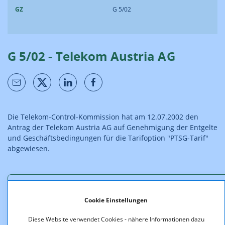
GZ
G 5/02
G 5/02 - Telekom Austria AG
Die Telekom-Control-Kommission hat am 12.07.2002 den
Antrag der Telekom Austria AG auf Genehmigung der Entgelte
und Geschäftsbedingungen für die Tarifoption "PTSG-Tarif"
abgewiesen.
Downloads
Cookie Einstellungen
Bescheid_G_05_02-7.pdf (pdf, 679,5 KB)
Diese Website verwendet Cookies - nähere Informationen dazu