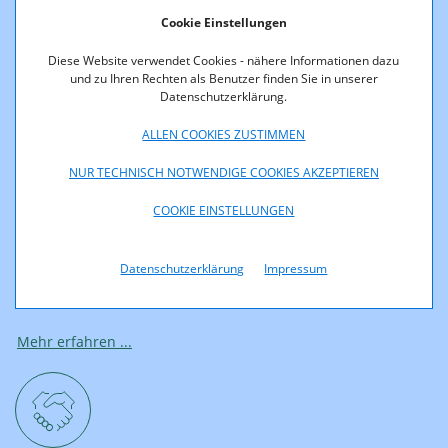
Cookie Einstellungen
Mehr erfahren ...
Diese Website verwendet Cookies - nähere Informationen dazu
und zu Ihren Rechten als Benutzer finden Sie in unserer
Datenschutzerklärung.
ALLEN COOKIES ZUSTIMMEN
Schlichtungsverfahren Post
NUR TECHNISCH NOTWENDIGE COOKIES AKZEPTIEREN
COOKIE EINSTELLUNGEN
Die Schlichtungsstelle kann Ihnen helfen, wenn Sie ein
Problem mit einem Postdiensteanbieter haben. Beispiele sind
Verlust, Beschädigung, Fehlleitung, Verspätung einer
Datenschutzerklärung
Impressum
Postsendung, Vertrags­schwierigkeiten oder mangelhafte
Leistungen.
Mehr erfahren ...