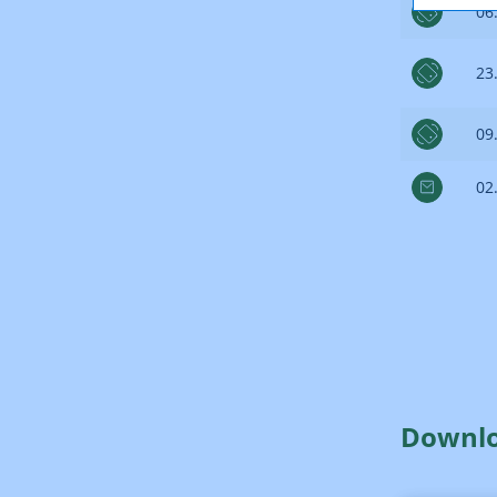
06
23
09
02
Downl