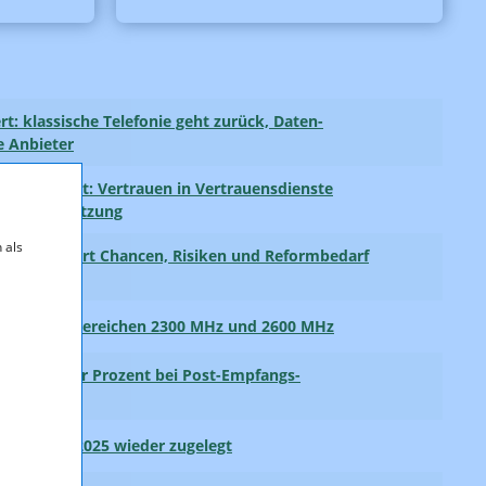
: klassische Telefonie geht zurück, Daten­
e Anbieter
 EUDI-Wallet: Vertrauen in Vertrauensdienste
nsamer Umsetzung
 als
die analysiert Chancen, Risiken und Reformbedarf
zen aus den Bereichen 2300 MHz und 2600 MHz
und plus vier Prozent bei Post-Empfangs­
ten haben 2025 wieder zugelegt