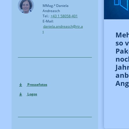
a
MMag.
Daniela
Andreasch
Tel.:
+43 1 58058-401
E-Mail:
daniela.andreasch@rtr.a
t
Meh
so v
Pak
noc
Jahr
anb
Ang
Pressefotos
Logos