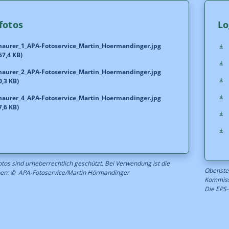
fotos
Lo
maurer_1_APA-Fotoservice_Martin_Hoermandinger.jpg
57,4 KB)
maurer_2_APA-Fotoservice_Martin_Hoermandinger.jpg
0,3 KB)
maurer_4_APA-Fotoservice_Martin_Hoermandinger.jpg
7,6 KB)
tos sind urheberrechtlich geschützt. Bei Verwendung ist die
Obensteh
en: © APA-Fotoservice/Martin Hörmandinger
Kommiss
Die EPS-