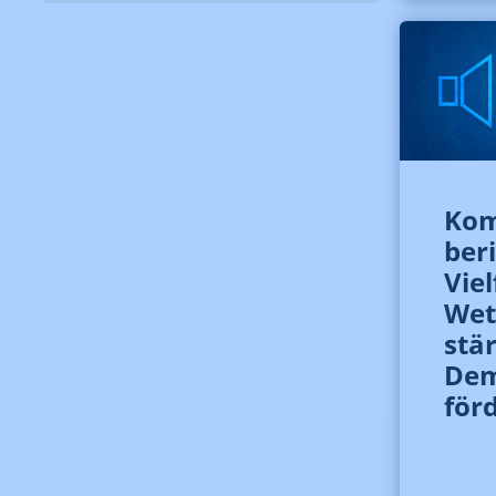
Kom
ber
Viel
Wet
stä
Dem
för