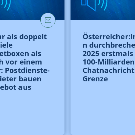
r als doppelt
Österreicher:
iele
n durchbrech
etboxen als
2025 erstmals 
h vor einem
100-Milliarden
: Post­dienste­
Chatnachricht
ieter bauen
Grenze
ebot aus