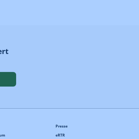
ert
Presse
sum
eRTR