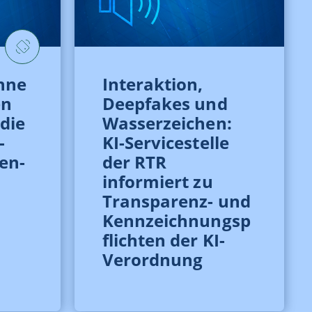
inne
Interaktion,
en
Deepfakes und
die
Wasserzeichen:
-
KI-Servicestelle
en-
der RTR
informiert zu
Transparenz- und
Kennzeichnungsp
flichten der KI-
Verordnung