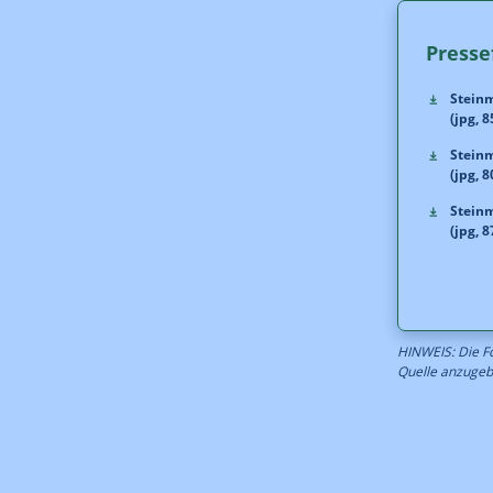
Presse
Stein
(jpg, 8
Stein
(jpg, 8
Stein
(jpg, 8
HINWEIS: Die Fo
Quelle anzugeb