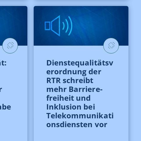
t:
Dienstequalitätsv
erordnung der
RTR schreibt
r
mehr Barriere­
freiheit und
habe
Inklusion bei
Telekommunikati
ons­diensten vor