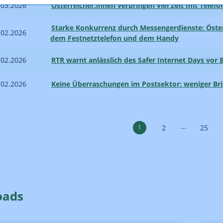
.03.2026
Österreicher:innen verbringen viel Zeit mit Telef
Starke Konkurrenz durch Messenger­­dienste: Öste
.02.2026
dem Festnetz­telefon und dem Handy
.02.2026
RTR warnt anlässlich des Safer Internet Days vor
.02.2026
Keine Überraschungen im Postsektor: weniger Bri
...
1
2
25
oads