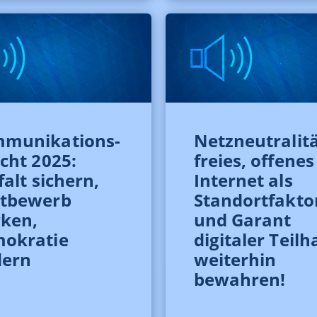
munikations­
Netzneutralitä
icht 2025:
freies, offenes
falt sichern,
Internet als
tbewerb
Standortfakto
rken,
und Garant
okratie
digitaler Teil
dern
weiterhin
bewahren!