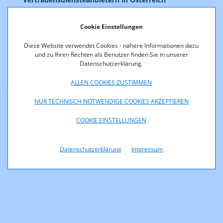
Betrieb eines
Signaturprüfdienstes
Cookie Einstellungen
Unsere Services im Bereich
Diese Website verwendet Cookies - nähere Informationen dazu
und zu Ihren Rechten als Benutzer finden Sie in unserer
Vertrauensdienste
Datenschutzerklärung.
ALLEN COOKIES ZUSTIMMEN
Signatur-Prüfung
NUR TECHNISCH NOTWENDIGE COOKIES AKZEPTIEREN
COOKIE EINSTELLUNGEN
Mehr Info
Datenschutzerklärung
Impressum