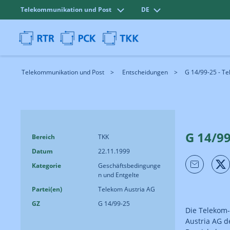
Telekommunikation und Post
DE
Telekommunikation und Post
Entscheidungen
G 14/99-25 - T
G 14/99
Bereich
TKK
Datum
22.11.1999
Kategorie
Geschäftsbedingunge
n und Entgelte
Partei(en)
Telekom Austria AG
GZ
G 14/99-25
Die Telekom-
Austria AG 