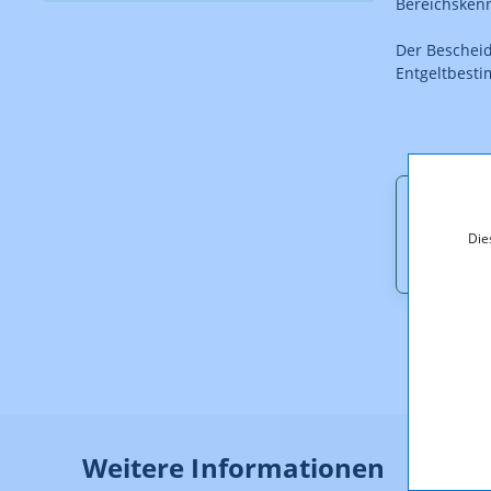
Bereichskenn
Der Beschei
Entgeltbest
Downl
Die
G_14_9
Weitere Informationen