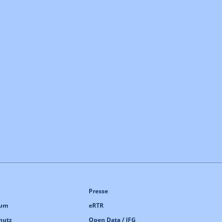
Presse
sum
eRTR
hutz
Open Data / IFG