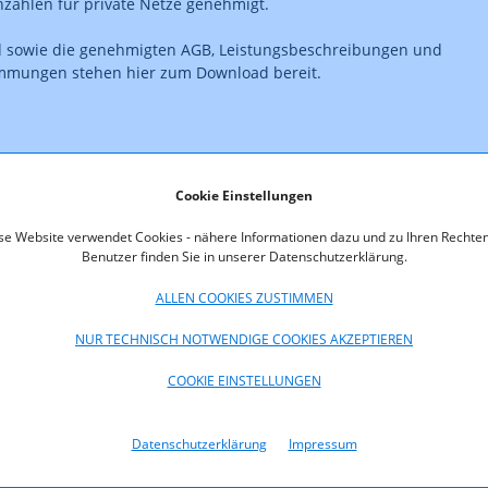
zahlen für private Netze genehmigt.
d sowie die genehmigten AGB, Leistungsbeschreibungen und
immungen stehen hier zum Download bereit.
Cookie Einstellungen
oads
se Website verwendet Cookies - nähere Informationen dazu und zu Ihren Rechten
Benutzer finden Sie in unserer Datenschutzerklärung.
9.pdf (pdf, 41,7 KB)
ALLEN COOKIES ZUSTIMMEN
NUR TECHNISCH NOTWENDIGE COOKIES AKZEPTIEREN
COOKIE EINSTELLUNGEN
Datenschutzerklärung
Impressum