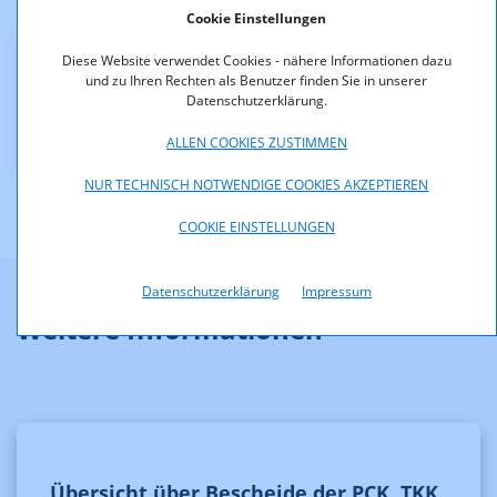
Cookie Einstellungen
Diese Website verwendet Cookies - nähere Informationen dazu
Downloads
und zu Ihren Rechten als Benutzer finden Sie in unserer
Datenschutzerklärung.
Bescheid_G2_2000.pdf (pdf, 52,1 KB)
ALLEN COOKIES ZUSTIMMEN
NUR TECHNISCH NOTWENDIGE COOKIES AKZEPTIEREN
COOKIE EINSTELLUNGEN
Datenschutzerklärung
Impressum
Weitere Informationen
Übersicht über Bescheide der PCK, TKK