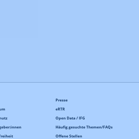
Presse
sum
eRTR
hutz
Open Data / IFG
geber:innen
Häufig gesuchte Themen/FAQs
freiheit
Offene Stellen