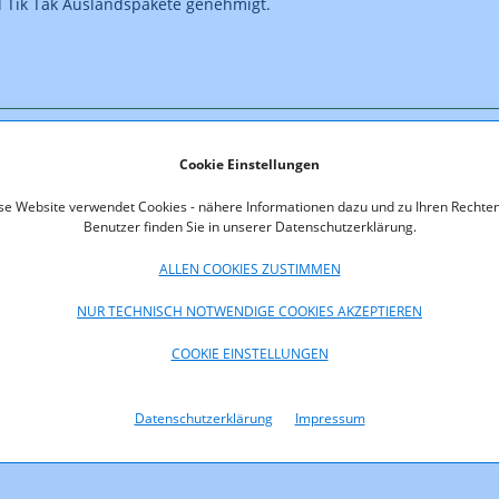
d Tik Tak Auslandspakete genehmigt.
oads
Cookie Einstellungen
id_G_7_2001.pdf (pdf, 403,1 KB)
se Website verwendet Cookies - nähere Informationen dazu und zu Ihren Rechten
Benutzer finden Sie in unserer Datenschutzerklärung.
ALLEN COOKIES ZUSTIMMEN
NUR TECHNISCH NOTWENDIGE COOKIES AKZEPTIEREN
COOKIE EINSTELLUNGEN
Datenschutzerklärung
Impressum