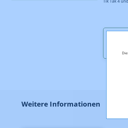
Tik Tak 4 un
Downl
Besche
Die
Weitere Informationen