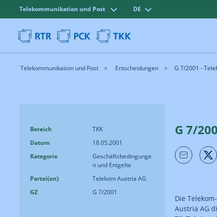
Telekommunikation und Post
DE
Telekommunikation und Post
Entscheidungen
G 7/2001 - Tel
G 7/20
Bereich
TKK
Datum
18.05.2001
Kategorie
Geschäftsbedingunge
n und Entgelte
Partei(en)
Telekom Austria AG
GZ
G 7/2001
Die Telekom-
Austria AG d