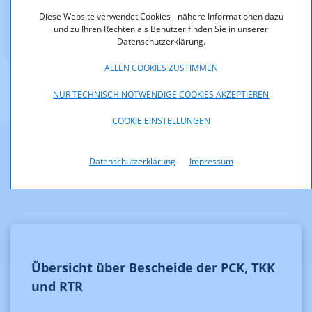
Downloads
Diese Website verwendet Cookies - nähere Informationen dazu
und zu Ihren Rechten als Benutzer finden Sie in unserer
Bescheid_Z_13plus.pdf (pdf, 41,1 KB)
Datenschutzerklärung.
ALLEN COOKIES ZUSTIMMEN
NUR TECHNISCH NOTWENDIGE COOKIES AKZEPTIEREN
COOKIE EINSTELLUNGEN
Weitere Informationen
Datenschutzerklärung
Impressum
Übersicht über Bescheide der PCK, TKK
und RTR