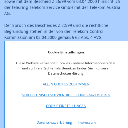
sowie mit dem Bescheid Z 26/99 vom 03.04.2000 hinsichtlich
der tele.ring Telekom Service GmbH mit der Telekom Austria
AG.
Der Spruch des Bescheides Z 22/99 und die rechtliche
Begründung stehen in der von der Telekom-Control-
Kommission am 03.04.2000 gemäß § 62 Abs. 4 AVG
berichtigten Form zum Download zur Verfügung. Ebenfalls
veröffentlicht werden die im wesentlichen gleichlautenden
Cookie Einstellungen
Bescheide Z 25/99 und Z 26/99.
Diese Website verwendet Cookies - nähere Informationen dazu
und zu Ihren Rechten als Benutzer finden Sie in unserer
Datenschutzerklärung.
ALLEN COOKIES ZUSTIMMEN
Downloads
NUR TECHNISCH NOTWENDIGE COOKIES AKZEPTIEREN
Z22_99_Berichtigt.pdf (pdf, 389,8 KB)
COOKIE EINSTELLUNGEN
z_26_II.pdf (pdf, 390,2 KB)
Datenschutzerklärung
Impressum
z_25_II.pdf (pdf, 392,3 KB)