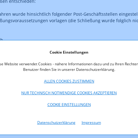
ßen entschieden:
ahren wurde hinsichtlich folgender Post-Geschäftsstellen eingestell
eßungsvoraussetzungen vorlagen (die Schließung wurde folglich ni
ch
Cookie Einstellungen
oads
se Website verwendet Cookies - nähere Informationen dazu und zu Ihren Rechten
5_Bescheid_Einstellung.pdf (pdf, 87,9 KB)
Benutzer finden Sie in unserer Datenschutzerklärung.
ALLEN COOKIES ZUSTIMMEN
NUR TECHNISCH NOTWENDIGE COOKIES AKZEPTIEREN
COOKIE EINSTELLUNGEN
Datenschutzerklärung
Impressum