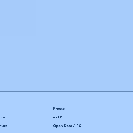
Presse
sum
eRTR
hutz
Open Data / IFG