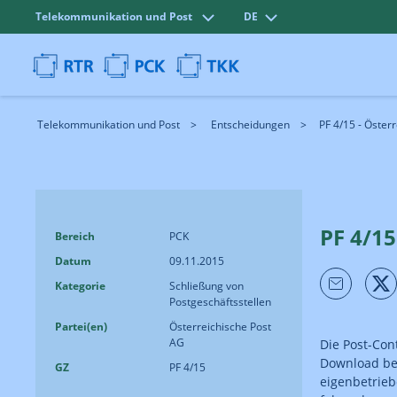
Telekommunikation und Post
DE
Telekommunikation und Post
Entscheidungen
PF 4/15 - Öster
PF 4/15
Bereich
PCK
Datum
09.11.2015
Kategorie
Schließung von
Postgeschäftsstellen
Partei(en)
Österreichische Post
AG
Die Post-Co
Download ber
GZ
PF 4/15
eigenbetrieb