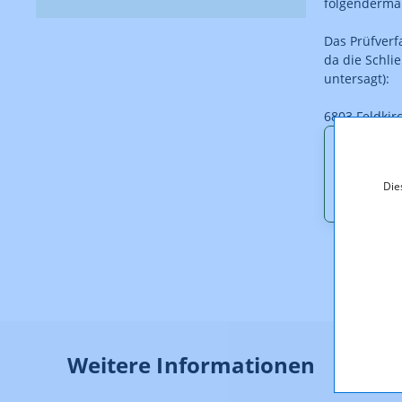
folgenderma
Das Prüfverf
da die Schli
untersagt):
6803 Feldkir
Downl
Die
PF_4_1
Weitere Informationen