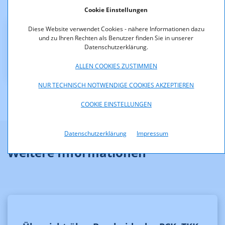
Cookie Einstellungen
Diese Website verwendet Cookies - nähere Informationen dazu
Downloads
und zu Ihren Rechten als Benutzer finden Sie in unserer
Datenschutzerklärung.
z23-03-Web.pdf (pdf, 112,2 KB)
ALLEN COOKIES ZUSTIMMEN
NUR TECHNISCH NOTWENDIGE COOKIES AKZEPTIEREN
COOKIE EINSTELLUNGEN
Datenschutzerklärung
Impressum
Weitere Informationen